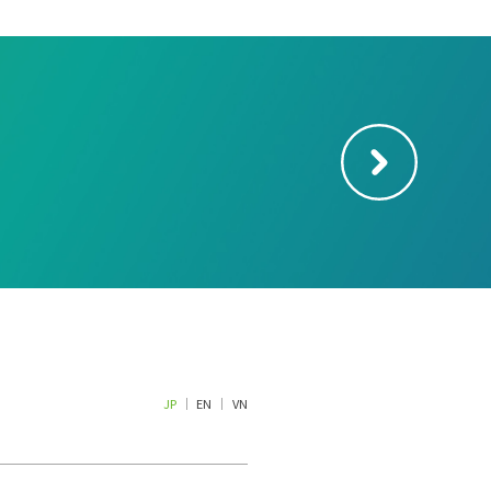
JP
EN
VN