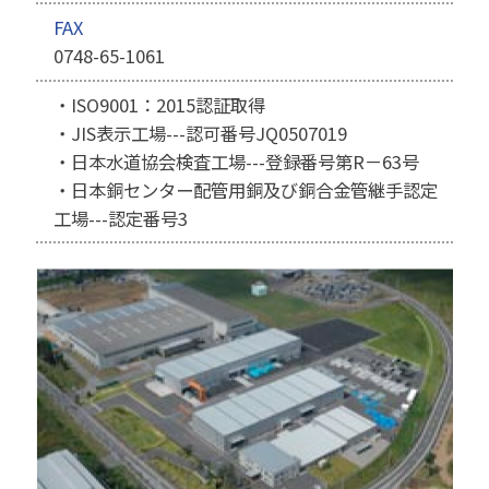
FAX
0748-65-1061
・ISO9001：2015認証取得
・JIS表示工場---認可番号JQ0507019
・日本水道協会検査工場---登録番号第R－63号
・日本銅センター配管用銅及び銅合金管継手認定
工場---認定番号3