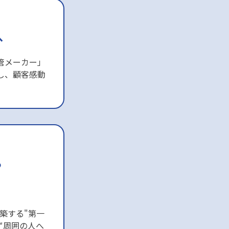
へ
管メーカー」
し、顧客感動
る
築する"第一
ず周囲の人へ