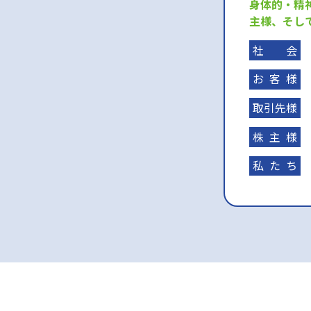
身体的・精
主様、そし
社会
お客様
取引先様
株主様
私たち