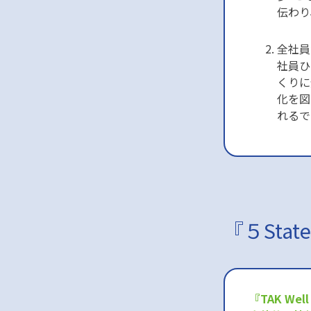
伝わり
全社員
社員ひ
くりに
化を図
れるで
『５Sta
『TAK Well